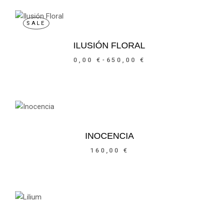
SALE
ILUSIÓN FLORAL
0,00
€
-
650,00
€
Rango
de
precios:
desde
0,00 €
hasta
650,00 €
INOCENCIA
160,00
€